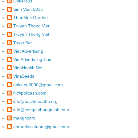
Linkerous
Sinh Vien 2015
ThaoMoc Garden
Truyen Thong Viet
Truyen Thong Viet
Tuyet Sac
Viet Advertising
VietAdvertising.Com
VinaHealth.Net
VinaSeeds
ankieng2000@gmail.com
hi@policash.com
info@bachkhoathu.org
info@congcuthongminh.com
mangnoitro
naturelovietnam@gmail.com