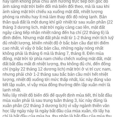
hay lạnh không phải chịu ảnh hưởng trực tiếp bởi góc độ
ánh sáng mặt trời biến đổi mà biến đổi theo, mà là sau khi
ánh sáng mặt trời chiếu xạ xuống mặt đất, nhiệt lượng
phóng ra nhiều hay ít mà làm thay đổi độ nóng lạnh. Bản
thân quả đất là một dung khí giữ nhiệt từ sau xuân phân (22
tháng 3 dương lịch, mặt trời ngày càng cao lên, mặt đất
ngày càng tiếp nhận nhiệt năng đến hạ chí (22 tháng 6) là
đỉnh điểm. Nhưng mặt đất phải mất từ 1-2 tháng mới tích luỹ
đủ nhiệt lượng, khiến nhiệt độ ở bắc bán cầu đạt tới điểm
cao nhất, vì vậy ở bắc bán cầu, những ngày nóng nhất
không phải là tháng 6 mà là tháng 7, tháng 8. Đến mùa
đông, mặt trời từ phía nam chiếu chếch xuống mặt đất, mặt
đất bắt đầu mất đi nhiệt lượng, thu không đủ chi, đến đông
chí (ngày 22 tháng 12 dương lịch) mặt trời ở vị trí cực nam,
nhưng phải chờ 1-2 tháng sau bắc bán cầu mới hết nhiệt
lượng, nhiệt độ xuống tới mức thấp nhất, lúc này đúng vào
tiết lập xuân, vì vậy mùa đông thường đến lập xuân mới là
lạnh nhất.
Nếu lấy nhiệt độ biến đổi để quyết định mùa tiết, thì bắt đầu
mùa xuân phải là sau trung tuần tháng 3, lúc này đúng là
xuân phân (22 tháng 3 dương lịch) vì vậy ngành thiên văn
học lấy ngày này là ngày bắt đầu của mùa xuân, rồi lấy hạ
chí là bắt đầu của mùa hạ, thu phân là bắt đầu của mùa thu,