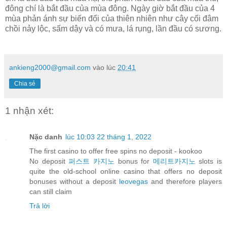
đông chí là bắt đầu của mùa đông. Ngày giờ bắt đầu của 4
mùa phản ánh sự biến đổi của thiên nhiên như cây cối đâm
chồi nảy lộc, sấm dậy và có mưa, lá rụng, lần đầu có sương.
ankieng2000@gmail.com
vào lúc
20:41
Chia sẻ
1 nhận xét:
Nặc danh
lúc 10:03 22 tháng 1, 2022
The first casino to offer free spins no deposit - kookoo
No deposit
퍼스트 카지노
bonus for
메리트카지노
slots is
quite the old-school online casino that offers no deposit
bonuses without a deposit
leovegas
and therefore players
can still claim
Trả lời