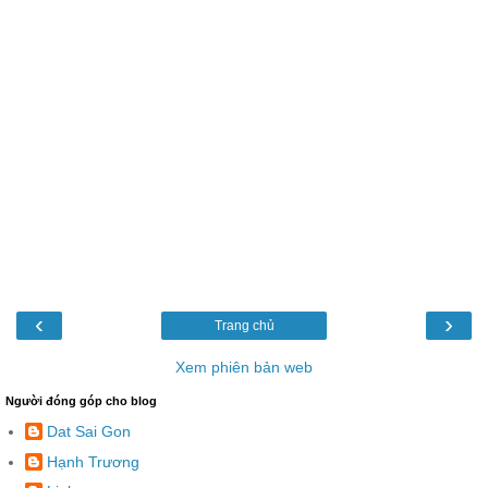
‹
›
Trang chủ
Xem phiên bản web
Người đóng góp cho blog
Dat Sai Gon
Hạnh Trương