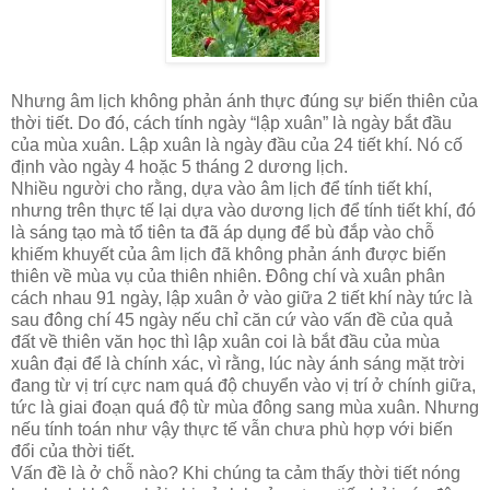
Nhưng âm lịch không phản ánh thực đúng sự biến thiên của
thời tiết. Do đó, cách tính ngày “lập xuân” là ngày bắt đầu
của mùa xuân. Lập xuân là ngày đầu của 24 tiết khí. Nó cố
định vào ngày 4 hoặc 5 tháng 2 dương lịch.
Nhiều người cho rằng, dựa vào âm lịch để tính tiết khí,
nhưng trên thực tế lại dựa vào dương lịch để tính tiết khí, đó
là sáng tạo mà tổ tiên ta đã áp dụng để bù đắp vào chỗ
khiếm khuyết của âm lịch đã không phản ánh được biến
thiên về mùa vụ của thiên nhiên. Đông chí và xuân phân
cách nhau 91 ngày, lập xuân ở vào giữa 2 tiết khí này tức là
sau đông chí 45 ngày nếu chỉ căn cứ vào vấn đề của quả
đất về thiên văn học thì lập xuân coi là bắt đầu của mùa
xuân đại để là chính xác, vì rằng, lúc này ánh sáng mặt trời
đang từ vị trí cực nam quá độ chuyển vào vị trí ở chính giữa,
tức là giai đoạn quá độ từ mùa đông sang mùa xuân. Nhưng
nếu tính toán như vậy thực tế vẫn chưa phù hợp với biến
đổi của thời tiết.
Vấn đề là ở chỗ nào? Khi chúng ta cảm thấy thời tiết nóng